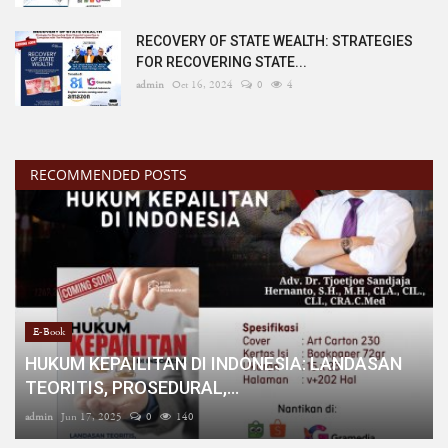
RECOVERY OF STATE WEALTH: STRATEGIES
FOR RECOVERING STATE...
admin
Oct 16, 2024
0
4
RECOMMENDED POSTS
E-Book
HUKUM KEPAILITAN DI INDONESIA: LANDASAN
TEORITIS, PROSEDURAL,...
admin
Jun 17, 2025
0
140