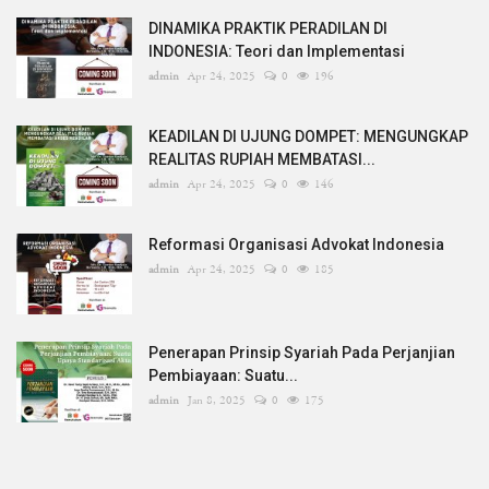
DINAMIKA PRAKTIK PERADILAN DI
INDONESIA: Teori dan Implementasi
admin
Apr 24, 2025
0
196
KEADILAN DI UJUNG DOMPET: MENGUNGKAP
REALITAS RUPIAH MEMBATASI...
admin
Apr 24, 2025
0
146
Reformasi Organisasi Advokat Indonesia
admin
Apr 24, 2025
0
185
Penerapan Prinsip Syariah Pada Perjanjian
Pembiayaan: Suatu...
admin
Jan 8, 2025
0
175