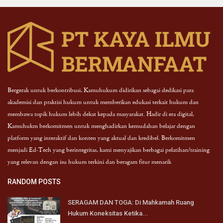
Bergerak untuk berkontribusi, Kamuhukum didirikan sebagai dedikasi para
akademisi dan praktisi hukum untuk memberikan edukasi terkait hukum dan
membawa topik hukum lebih dekat kepada masyarakat. Hadir di era digital,
Kamuhukm berkomitmen untuk menghadirkan kemudahan belajar dengan
platform yang interaktif dan konten yang aktual dan kredibel. Berkomitmen
menjadi Ed-Tech yang berintegritas, kami menyajikan berbagai pelatihan/training
yang relevan dengan isu hukum terkini dan beragam fitur menarik
RANDOM POSTS
SERAGAM DAN TOGA: Di Mahkamah Ruang
Hukum Koneksitas Ketika...