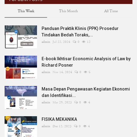
This Week
This Month
All Time
Panduan Praktik Klinis (PPK) Prosedur
Tindakan Bedah Toraks,...
admin
Jul 22, 2024
0
12
E-book Ikhtisar Economic Analysis of Law by
Richard Posner
admin
Nov 14, 2024
0
6
Masa Depan Pengawasan Kegiatan Ekonomi
dan Identifikasi...
admin
Mar 29, 2023
0
4
FISIKA MEKANIKA
admin
Dec 12, 2023
0
4