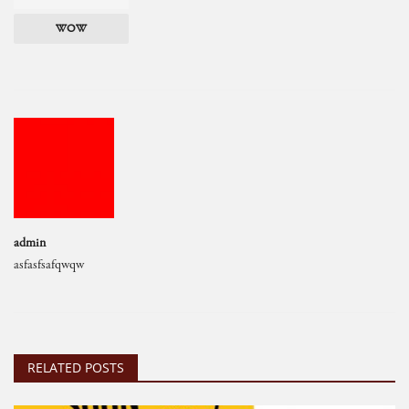
WOW
admin
asfasfsafqwqw
RELATED POSTS