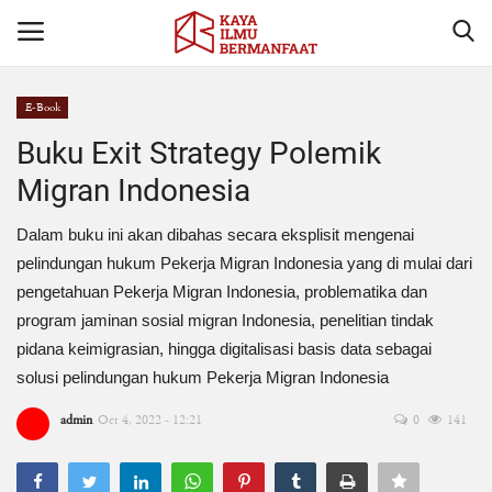
E-Book
Login
Register
Buku Exit Strategy Polemik
Migran Indonesia
Home
Dalam buku ini akan dibahas secara eksplisit mengenai
Penerbitan Buku
pelindungan hukum Pekerja Migran Indonesia yang di mulai dari
pengetahuan Pekerja Migran Indonesia, problematika dan
Hubungi Kami
program jaminan sosial migran Indonesia, penelitian tindak
pidana keimigrasian, hingga digitalisasi basis data sebagai
Profil
solusi pelindungan hukum Pekerja Migran Indonesia
Center Of Regulation
admin
Oct 4, 2022 - 12:21
0
141
Hukum Terkini