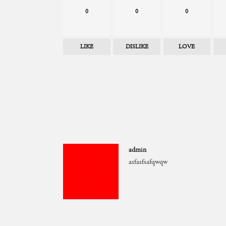
0
0
0
LIKE
DISLIKE
LOVE
admin
asfasfsafqwqw