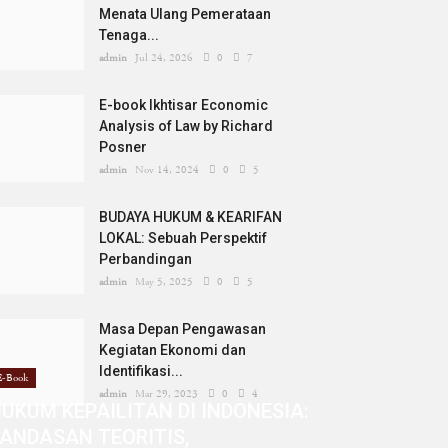
Menata Ulang Pemerataan
Tenaga...
admin
Jul 24, 2026
0
7
E-book Ikhtisar Economic
Analysis of Law by Richard
Posner
admin
Nov 14, 2024
0
5
BUDAYA HUKUM & KEARIFAN
LOKAL: Sebuah Perspektif
Perbandingan
admin
May 5, 2025
0
5
Masa Depan Pengawasan
Kegiatan Ekonomi dan
Identifikasi...
E-Book
admin
Mar 29, 2023
0
4
UKUM KEPAILITAN DI INDONESIA:
ANDASAN TEORITIS,