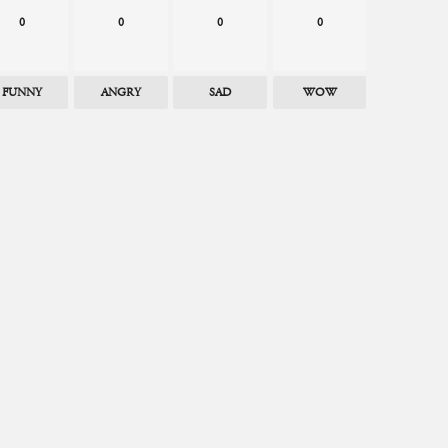
0
0
0
0
FUNNY
ANGRY
SAD
WOW