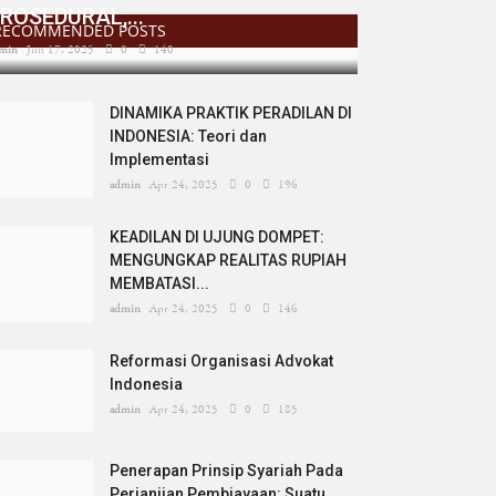
ROSEDURAL,...
RECOMMENDED POSTS
min
Jun 17, 2025
0
140
DINAMIKA PRAKTIK PERADILAN DI
INDONESIA: Teori dan
Implementasi
admin
Apr 24, 2025
0
196
KEADILAN DI UJUNG DOMPET:
MENGUNGKAP REALITAS RUPIAH
MEMBATASI...
admin
Apr 24, 2025
0
146
Reformasi Organisasi Advokat
Indonesia
admin
Apr 24, 2025
0
185
Penerapan Prinsip Syariah Pada
Perjanjian Pembiayaan: Suatu...