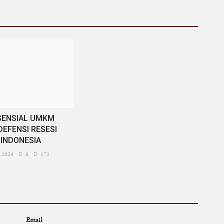
SENSIAL UMKM
DEFENSI RESESI
INDONESIA
, 2024
0
172
Email