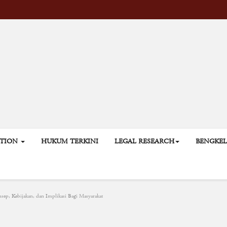
ATION
HUKUM TERKINI
LEGAL RESEARCH
BENGKE
ep, Kebijakan, dan Implikasi Bagi Masyarakat