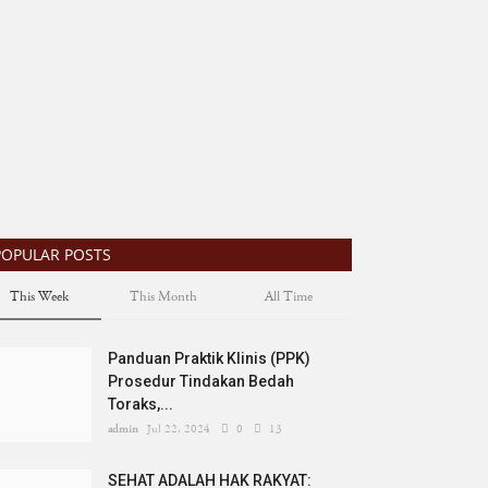
POPULAR POSTS
This Week
This Month
All Time
Panduan Praktik Klinis (PPK)
Prosedur Tindakan Bedah
Toraks,...
admin
Jul 22, 2024
0
13
SEHAT ADALAH HAK RAKYAT: