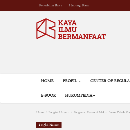
Penerbitan Buku
Hubungi Kami
HOME
PROFIL
CENTER OF REGUL
E-BOOK
HUKUMPEDIA
Home
Bengkel Hukum
Pengantar Ekonomi Makro: Suatu Telaah Kons
Bengkel Hukum