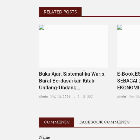
RELATED POSTS
Buku Ajar: Sistematika Waris
E-Book E
Barat Berdasarkan Kitab
SEBAGAI 
Undang-Undang...
EKONOMI 
admin
May 13, 2024
0
332
admin
Nov 15
COMMENTS
FACEBOOK COMMENTS
Name