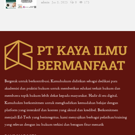
admin
Jan 8, 2025
0
175
Bergerak untuk berkontribusi, Kamuhukum didirikan sebagai dedikasi para
akademisi dan praktisi hukum untuk memberikan edukasi terkait hukum dan
membawa topik hukum lebih dekat kepada masyarakat. Hadir di era digital,
Kamuhukm berkomitmen untuk menghadirkan kemudahan belajar dengan
platform yang interaktif dan konten yang aktual dan kredibel. Berkomitmen
menjadi Ed-Tech yang berintegritas, kami menyajikan berbagai pelatihan/training
yang relevan dengan isu hukum terkini dan beragam fitur menarik