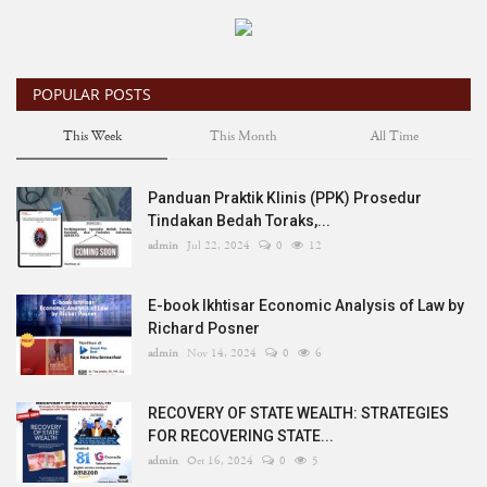
Legal Research
Bengkel Hukum
POPULAR POSTS
This Week
This Month
All Time
Legal Training
Panduan Praktik Klinis (PPK) Prosedur
E-Book
Tindakan Bedah Toraks,...
admin
Jul 22, 2024
0
12
Hukumpedia
E-book Ikhtisar Economic Analysis of Law by
Richard Posner
admin
Nov 14, 2024
0
6
RECOVERY OF STATE WEALTH: STRATEGIES
FOR RECOVERING STATE...
admin
Oct 16, 2024
0
5