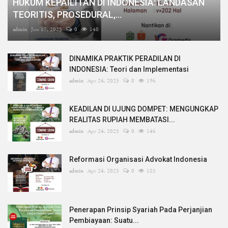
HUKUM KEPAILITAN DI INDONESIA: LANDASAN
TEORITIS, PROSEDURAL,...
admin
Jun 17, 2025
0
140
DINAMIKA PRAKTIK PERADILAN DI
INDONESIA: Teori dan Implementasi
admin
Apr 24, 2025
0
196
KEADILAN DI UJUNG DOMPET: MENGUNGKAP
REALITAS RUPIAH MEMBATASI...
admin
Apr 24, 2025
0
146
Reformasi Organisasi Advokat Indonesia
admin
Apr 24, 2025
0
185
Penerapan Prinsip Syariah Pada Perjanjian
Pembiayaan: Suatu...