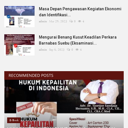
Masa Depan Pengawasan Kegiatan Ekonomi
dan Identifikasi...
admin
Mar 29, 2023
0
4
Mengurai Benang Kusut Keadilan Perkara
Barnabas Suebu (Eksaminasi...
admin
Sep 6, 2023
0
4
RECOMMENDED POSTS
E-Book