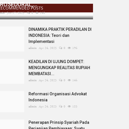
ROSEDURAL,...
RECOMMENDED POSTS
min
Jun 17, 2025
0
140
DINAMIKA PRAKTIK PERADILAN DI
INDONESIA: Teori dan
Implementasi
admin
Apr 24, 2025
0
196
KEADILAN DI UJUNG DOMPET:
MENGUNGKAP REALITAS RUPIAH
MEMBATASI...
admin
Apr 24, 2025
0
146
Reformasi Organisasi Advokat
Indonesia
admin
Apr 24, 2025
0
185
Penerapan Prinsip Syariah Pada
Perjanjian Pembiayaan: Suatu...