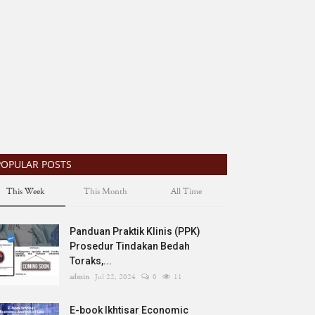
POPULAR POSTS
This Week
This Month
All Time
Panduan Praktik Klinis (PPK)
Prosedur Tindakan Bedah
Toraks,...
admin
Jul 22, 2024
0
11
E-book Ikhtisar Economic