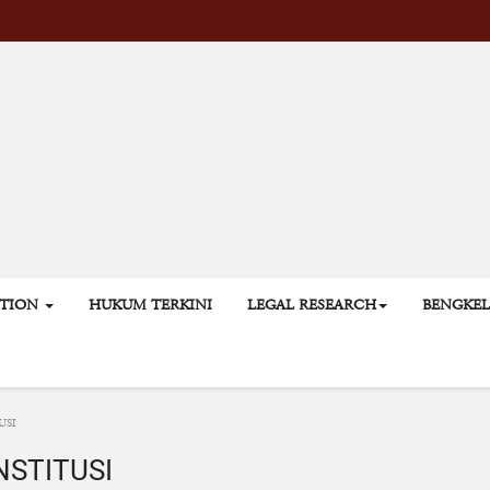
ATION
HUKUM TERKINI
LEGAL RESEARCH
BENGKE
USI
STITUSI