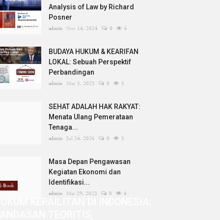
Analysis of Law by Richard
Posner
admin
Nov 14, 2024
0
6
BUDAYA HUKUM & KEARIFAN
LOKAL: Sebuah Perspektif
Perbandingan
admin
May 5, 2025
0
5
SEHAT ADALAH HAK RAKYAT:
Menata Ulang Pemerataan
Tenaga...
admin
Jul 24, 2026
0
5
Masa Depan Pengawasan
Kegiatan Ekonomi dan
Identifikasi...
E-Book
admin
Mar 29, 2023
0
4
UKUM KEPAILITAN DI INDONESIA:
ANDASAN TEORITIS,