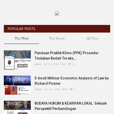
POPULAR POSTS
This Week
This Month
All Time
Panduan Praktik Klinis (PPK) Prosedur
Tindakan Bedah Toraks,...
admin
Jul 22, 2024
0
11
E-book Ikhtisar Economic Analysis of Law by
Richard Posner
admin
Nov 14, 2024
0
6
BUDAYA HUKUM & KEARIFAN LOKAL: Sebuah
Perspektif Perbandingan