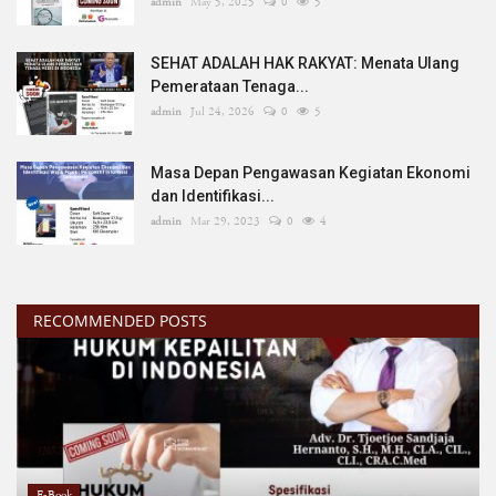
admin
May 5, 2025
0
5
SEHAT ADALAH HAK RAKYAT: Menata Ulang
Pemerataan Tenaga...
admin
Jul 24, 2026
0
5
Masa Depan Pengawasan Kegiatan Ekonomi
dan Identifikasi...
admin
Mar 29, 2023
0
4
RECOMMENDED POSTS
E-Book