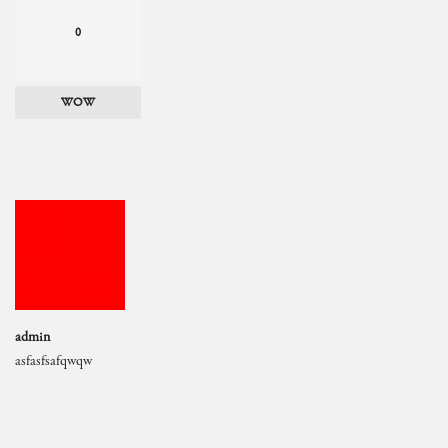
0
WOW
admin
asfasfsafqwqw