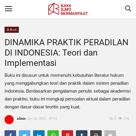
E-Book
Login
Register
DINAMIKA PRAKTIK PERADILAN
DI INDONESIA: Teori dan
Home
Implementasi
Penerbitan Buku
Buku ini disusun untuk memenuhi kebutuhan literatur hukum
yang menggabungkan teori dan praktik dalam sistem peradilan
Hubungi Kami
Indonesia. Berdasarkan pengalaman penulis sebagai akademisi
dan praktisi, buku ini mengkaji persoalan aktual dalam peradilan
Profil
dengan dasar-dasar teoritis yang kuat.
Center Of Regulation
admin
Apr 24, 2025 - 09:58
0
196
Hukum Terkini