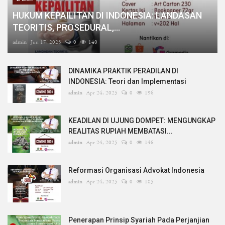
HUKUM KEPAILITAN DI INDONESIA: LANDASAN
TEORITIS, PROSEDURAL,...
admin
Jun 17, 2025
0
140
DINAMIKA PRAKTIK PERADILAN DI
INDONESIA: Teori dan Implementasi
admin
Apr 24, 2025
0
196
KEADILAN DI UJUNG DOMPET: MENGUNGKAP
REALITAS RUPIAH MEMBATASI...
admin
Apr 24, 2025
0
146
Reformasi Organisasi Advokat Indonesia
admin
Apr 24, 2025
0
185
Penerapan Prinsip Syariah Pada Perjanjian