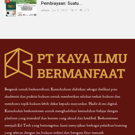
Pembiayaan: Suatu...
admin
Jan 8, 2025
0
175
Bergerak untuk berkontribusi, Kamuhukum didirikan sebagai dedikasi para
akademisi dan praktisi hukum untuk memberikan edukasi terkait hukum dan
membawa topik hukum lebih dekat kepada masyarakat. Hadir di era digital,
Kamuhukm berkomitmen untuk menghadirkan kemudahan belajar dengan
platform yang interaktif dan konten yang aktual dan kredibel. Berkomitmen
menjadi Ed-Tech yang berintegritas, kami menyajikan berbagai pelatihan/training
yang relevan dengan isu hukum terkini dan beragam fitur menarik