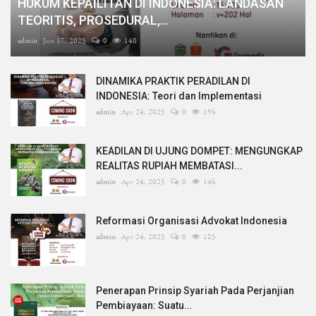
HUKUM KEPAILITAN DI INDONESIA: LANDASAN
TEORITIS, PROSEDURAL,...
admin
Jun 17, 2025
0
140
DINAMIKA PRAKTIK PERADILAN DI
INDONESIA: Teori dan Implementasi
admin
Apr 24, 2025
0
196
KEADILAN DI UJUNG DOMPET: MENGUNGKAP
REALITAS RUPIAH MEMBATASI...
admin
Apr 24, 2025
0
146
Reformasi Organisasi Advokat Indonesia
admin
Apr 24, 2025
0
185
Penerapan Prinsip Syariah Pada Perjanjian
Pembiayaan: Suatu...