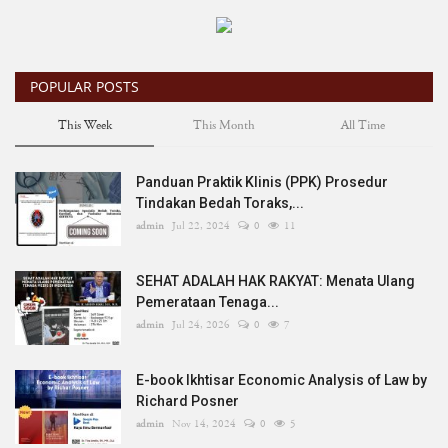
Legal Research
Bengkel Hukum
POPULAR POSTS
This Week
This Month
All Time
Legal Training
Panduan Praktik Klinis (PPK) Prosedur
E-Book
Tindakan Bedah Toraks,...
admin
Jul 22, 2024
0
11
Hukumpedia
SEHAT ADALAH HAK RAKYAT: Menata Ulang
Pemerataan Tenaga...
admin
Jul 24, 2026
0
7
E-book Ikhtisar Economic Analysis of Law by
Richard Posner
admin
Nov 14, 2024
0
5