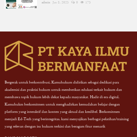
admin
Jan 8, 2025
0
175
Bergerak untuk berkontribusi, Kamuhukum didirikan sebagai dedikasi para
akademisi dan praktisi hukum untuk memberikan edukasi terkait hukum dan
membawa topik hukum lebih dekat kepada masyarakat. Hadir di era digital,
Kamuhukm berkomitmen untuk menghadirkan kemudahan belajar dengan
platform yang interaktif dan konten yang aktual dan kredibel. Berkomitmen
menjadi Ed-Tech yang berintegritas, kami menyajikan berbagai pelatihan/training
yang relevan dengan isu hukum terkini dan beragam fitur menarik