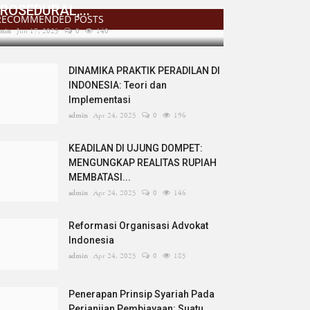
ROSEDURAL,...
RECOMMENDED POSTS
min
Jun 17, 2025
0
140
DINAMIKA PRAKTIK PERADILAN DI
INDONESIA: Teori dan
Implementasi
admin
Apr 24, 2025
0
196
KEADILAN DI UJUNG DOMPET:
MENGUNGKAP REALITAS RUPIAH
MEMBATASI...
admin
Apr 24, 2025
0
146
Reformasi Organisasi Advokat
Indonesia
admin
Apr 24, 2025
0
185
Penerapan Prinsip Syariah Pada
Perjanjian Pembiayaan: Suatu...