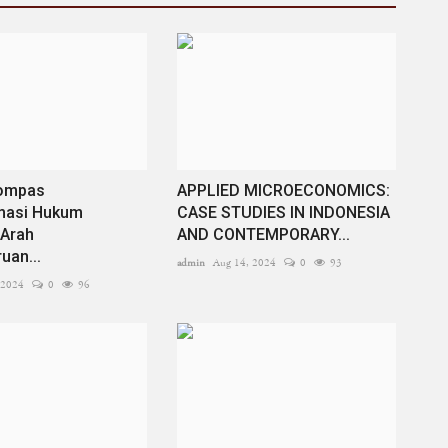
ompas
APPLIED MICROECONOMICS:
masi Hukum
CASE STUDIES IN INDONESIA
(Arah
AND CONTEMPORARY...
uan...
admin
Aug 14, 2024
0
93
 2024
0
96