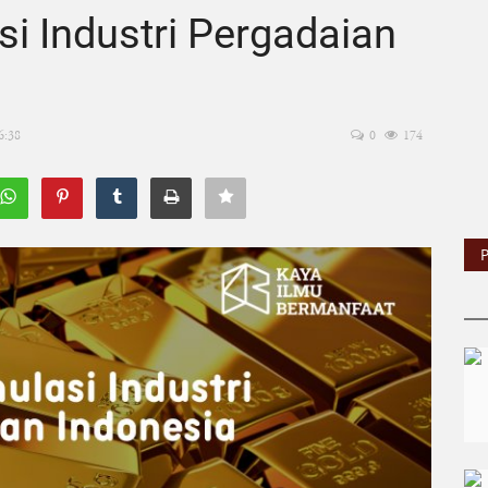
i Industri Pergadaian
6:38
0
174