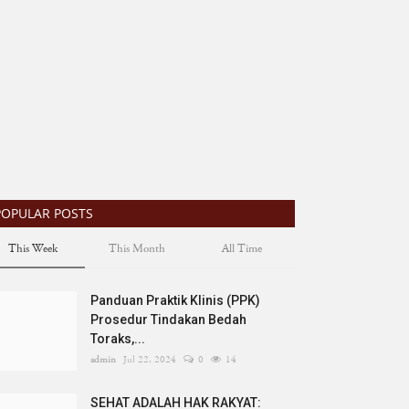
POPULAR POSTS
This Week
This Month
All Time
Panduan Praktik Klinis (PPK)
Prosedur Tindakan Bedah
Toraks,...
admin
Jul 22, 2024
0
14
SEHAT ADALAH HAK RAKYAT: