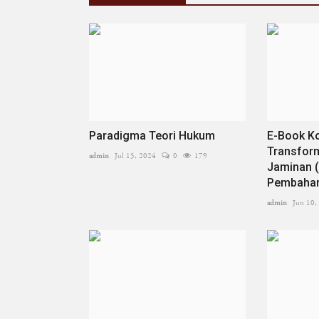
Paradigma Teori Hukum
E-Book K
Transfor
admin
Jul 15, 2024
0
179
Jaminan 
Pembahar
admin
Jun 10,