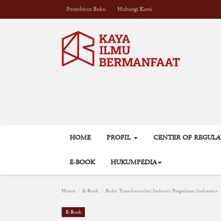
Penerbitan Buku
Hubungi Kami
HOME
PROFIL
CENTER OF REGUL
E-BOOK
HUKUMPEDIA
Home
E-Book
Buku Transformulasi Industri Pergadaian Indonesia
E-Book