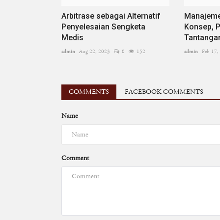
Arbitrase sebagai Alternatif
Manajemen
Penyelesaian Sengketa
Konsep, P
Medis
Tantangan 
admin
Aug 22, 2023
0
152
admin
Feb 17,
COMMENTS
FACEBOOK COMMENTS
Name
Comment