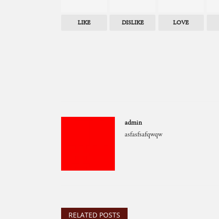
LIKE
DISLIKE
LOVE
admin
asfasfsafqwqw
RELATED POSTS