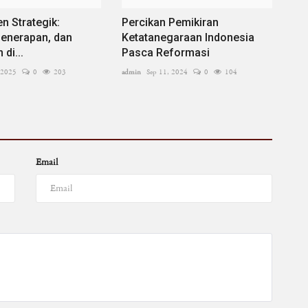
 Strategik:
Percikan Pemikiran
enerapan, dan
Ketatanegaraan Indonesia
di...
Pasca Reformasi
 2025
0
203
admin
Sep 11, 2024
0
104
Email