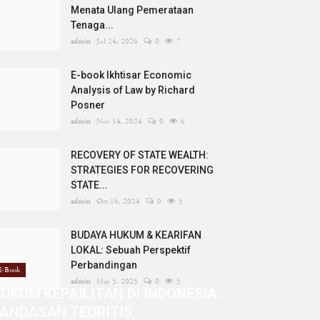
Menata Ulang Pemerataan
Tenaga...
admin
Jul 24, 2026
0
7
E-book Ikhtisar Economic
Analysis of Law by Richard
Posner
admin
Nov 14, 2024
0
6
RECOVERY OF STATE WEALTH:
STRATEGIES FOR RECOVERING
STATE...
admin
Oct 16, 2024
0
5
BUDAYA HUKUM & KEARIFAN
LOKAL: Sebuah Perspektif
Perbandingan
E-Book
admin
May 5, 2025
0
5
UKUM KEPAILITAN DI INDONESIA:
ANDASAN TEORITIS,