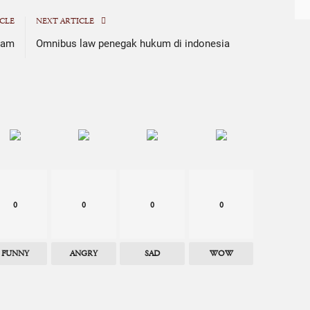
CLE
NEXT ARTICLE
eam
Omnibus law penegak hukum di indonesia
0
0
0
0
FUNNY
ANGRY
SAD
WOW