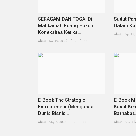
SERAGAM DAN TOGA: Di
Sudut Pa
Mahkamah Ruang Hukum
Dalam Kon
Koneksitas Ketika...
admin
Apr 12,
admin
Jun 19, 2026
0
34
E-Book The Strategic
E-Book M
Entrepreneur (Menguasai
Kusut Kea
Dunis Bisnis...
Barnabas.
admin
May 2, 2024
0
88
admin
Nov 14