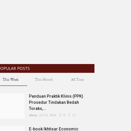
POPULAR POSTS
This Week
This Month
All Time
Panduan Praktik Klinis (PPK)
Prosedur Tindakan Bedah
Toraks,...
admin
Jul 22, 2024
0
12
E-book Ikhtisar Economic