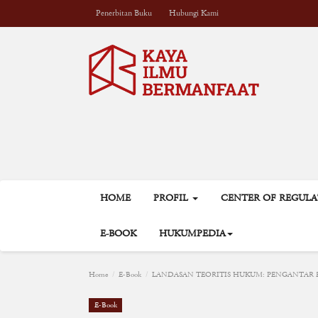
Penerbitan Buku
Hubungi Kami
HOME
PROFIL
CENTER OF REGUL
E-BOOK
HUKUMPEDIA
Home
E-Book
LANDASAN TEORITIS HUKUM: PENGANTAR 
E-Book