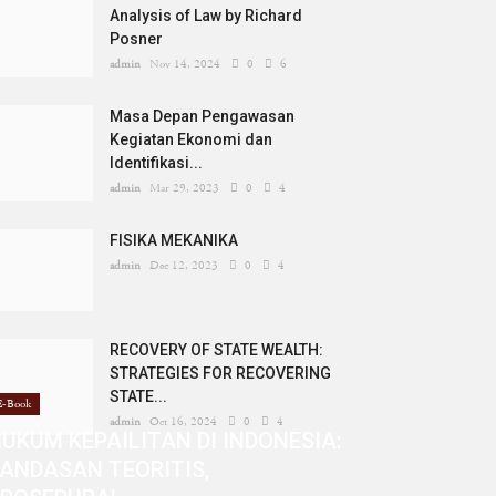
Analysis of Law by Richard
Posner
admin
Nov 14, 2024
0
6
Masa Depan Pengawasan
Kegiatan Ekonomi dan
Identifikasi...
admin
Mar 29, 2023
0
4
FISIKA MEKANIKA
admin
Dec 12, 2023
0
4
RECOVERY OF STATE WEALTH:
STRATEGIES FOR RECOVERING
STATE...
E-Book
admin
Oct 16, 2024
0
4
UKUM KEPAILITAN DI INDONESIA:
ANDASAN TEORITIS,