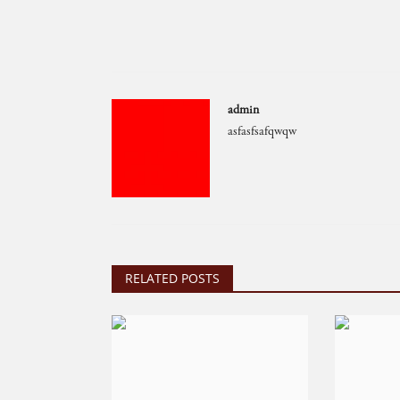
admin
asfasfsafqwqw
RELATED POSTS