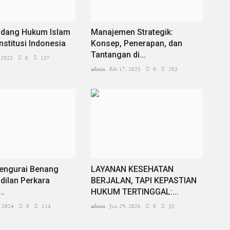
ndang Hukum Islam
Manajemen Strategik:
stitusi Indonesia
Konsep, Penerapan, dan
Tantangan di...
 2023
0
137
admin
Feb 17, 2025
0
203
engurai Benang
LAYANAN KESEHATAN
dilan Perkara
BERJALAN, TAPI KEPASTIAN
..
HUKUM TERTINGGAL:...
, 2024
0
114
admin
Jun 29, 2026
0
33