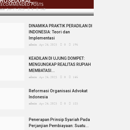
ROSEDURAL,...
RECOMMENDED POSTS
min
Jun 17, 2025
0
140
DINAMIKA PRAKTIK PERADILAN DI
INDONESIA: Teori dan
Implementasi
admin
Apr 24, 2025
0
196
KEADILAN DI UJUNG DOMPET:
MENGUNGKAP REALITAS RUPIAH
MEMBATASI...
admin
Apr 24, 2025
0
146
Reformasi Organisasi Advokat
Indonesia
admin
Apr 24, 2025
0
185
Penerapan Prinsip Syariah Pada
Perjanjian Pembiayaan: Suatu...